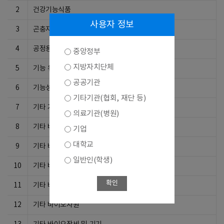
2
건강기능식품
사용자 정보
3
곤충자원이용기술
4
공정용 부품
중앙정부
지방자치단체
5
기능 유전체학기술
공공기관
6
기능성 생체재료 개발기술
기타기관(협회, 재단 등)
7
기타 거대분자공학기술
의료기관(병원)
8
기타 바이오서비스
기업
대학교
9
기타 바이오식품
일반인(학생)
10
기타 바이오의료기기
확인
11
기타 바이오의약제품
12
기타 바이오자원