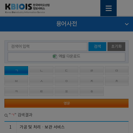
용어사전
검색
초기화
엑셀 다운로드
ㄱ
ㄴ
ㄷ
ㄹ
ㅁ
ㅂ
ㅅ
ㅇ
ㅈ
ㅊ
ㅋ
ㅌ
ㅍ
ㅎ
영문
ㄱ
"
" 검색결과
1
가공 및 처리ㆍ보관 서비스