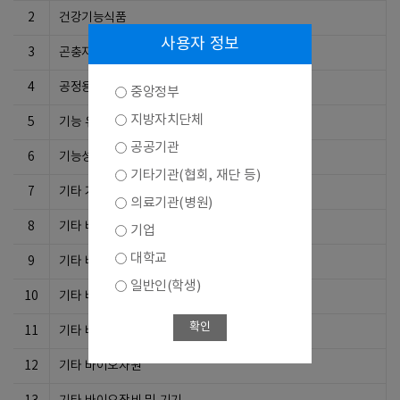
2
건강기능식품
사용자 정보
3
곤충자원이용기술
4
공정용 부품
중앙정부
지방자치단체
5
기능 유전체학기술
공공기관
6
기능성 생체재료 개발기술
기타기관(협회, 재단 등)
7
기타 거대분자공학기술
의료기관(병원)
8
기타 바이오서비스
기업
대학교
9
기타 바이오식품
일반인(학생)
10
기타 바이오의료기기
확인
11
기타 바이오의약제품
12
기타 바이오자원