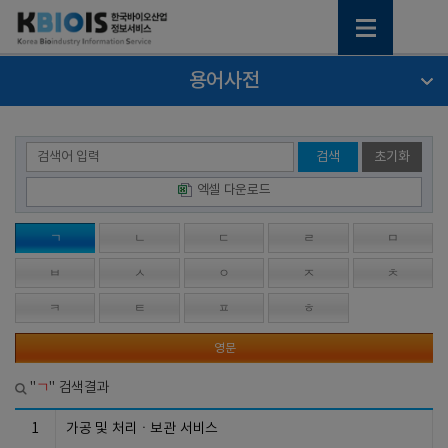
용어사전
검색
초기화
엑셀 다운로드
ㄱ
ㄴ
ㄷ
ㄹ
ㅁ
ㅂ
ㅅ
ㅇ
ㅈ
ㅊ
ㅋ
ㅌ
ㅍ
ㅎ
영문
ㄱ
"
" 검색결과
1
가공 및 처리ㆍ보관 서비스