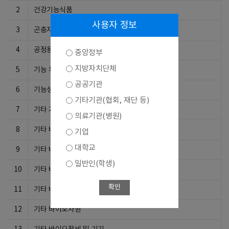
2
건강기능식품
사용자 정보
3
곤충자원이용기술
4
공정용 부품
중앙정부
지방자치단체
5
기능 유전체학기술
공공기관
6
기능성 생체재료 개발기술
기타기관(협회, 재단 등)
7
기타 거대분자공학기술
의료기관(병원)
8
기타 바이오서비스
기업
대학교
9
기타 바이오식품
일반인(학생)
10
기타 바이오의료기기
확인
11
기타 바이오의약제품
12
기타 바이오자원