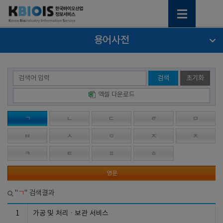
용어사전
검색
초기화
엑셀 다운로드
ㄱ
ㄴ
ㄷ
ㄹ
ㅁ
ㅂ
ㅅ
ㅇ
ㅈ
ㅊ
ㅋ
ㅌ
ㅍ
ㅎ
영문
ㄱ
"
" 검색결과
1
가공 및 처리ㆍ보관 서비스