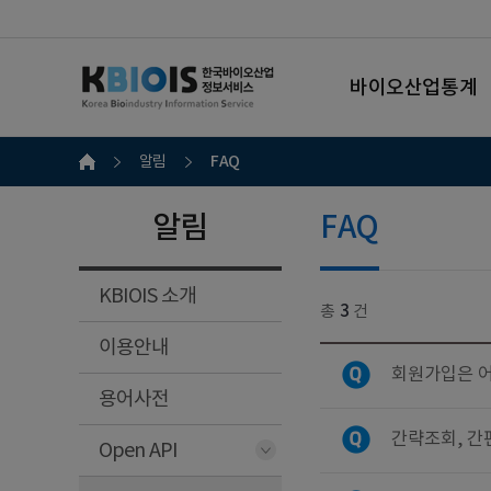
바이오산업통계
FAQ
알림
알림
FAQ
KBIOIS 소개
총
3
건
이용안내
회원가입은 어
용어사전
간략조회, 간
Open API