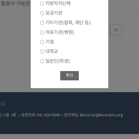
 활용이 가능한가요?
지방자치단체
공공기관
기타기관(협회, 재단 등)
1
의료기관(병원)
기업
대학교
일반인(학생)
확인
는길
) C동 1층
대표전화 031-628-0040
문의메일 kbiostat@koreabio.org