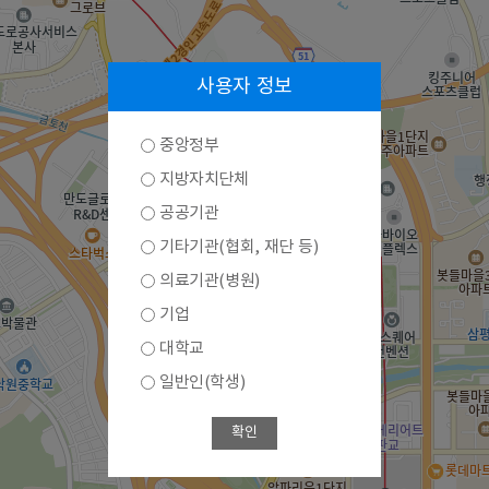
사용자 정보
중앙정부
지방자치단체
공공기관
기타기관(협회, 재단 등)
의료기관(병원)
기업
대학교
일반인(학생)
확인