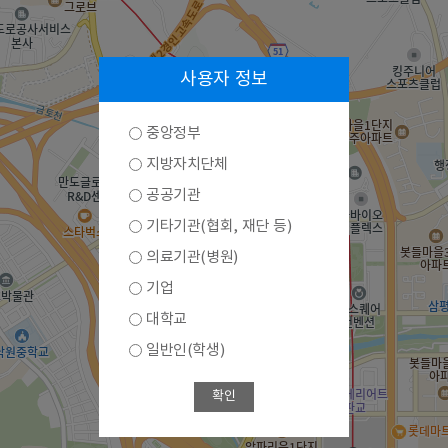
사용자 정보
중앙정부
지방자치단체
공공기관
기타기관(협회, 재단 등)
의료기관(병원)
기업
대학교
일반인(학생)
확인