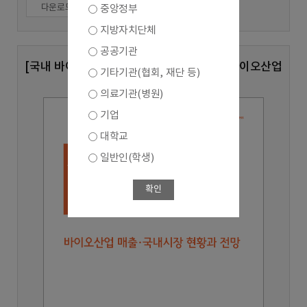
다운로드
중앙정부
지방자치단체
공공기관
[국내 바이오산업 실태조사 심층분석 8호] 바이오산업
기타기관(협회, 재단 등)
매출,국내시장 현황과 전망
의료기관(병원)
기업
대학교
일반인(학생)
확인