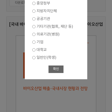
다운로드
중앙정부
지방자치단체
공공기관
[국내 바이오산업 실태조사 심층분석 8호] 바이오산업
기타기관(협회, 재단 등)
매출,국내시장 현황과 전망
의료기관(병원)
기업
대학교
일반인(학생)
확인