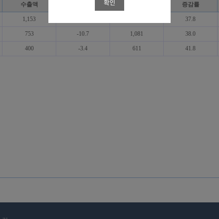
확인
수출액
증감률
수출액
증감률
1,153
-9.3
1,692
37.8
753
-10.7
1,081
38.0
400
-3.4
611
41.8