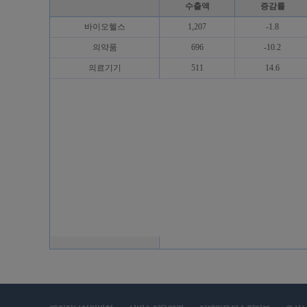
수출액
증감률
바이오헬스
1,207
-1.8
의약품
696
-10.2
의료기기
511
14.6