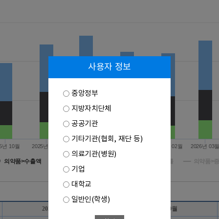
사용자 정보
중앙정부
지방자치단체
공공기관
기타기관(협회, 재단 등)
25년 10월
2025년 11월
2025년 12월
2026년 01월
2026년 02월
2026년 03
의료기관(병원)
의약품>수출액
의료기기>수출액
바이오헬스>증감률
의약품>
기업
대학교
일반인(학생)
2025년 8월
2025년 9월