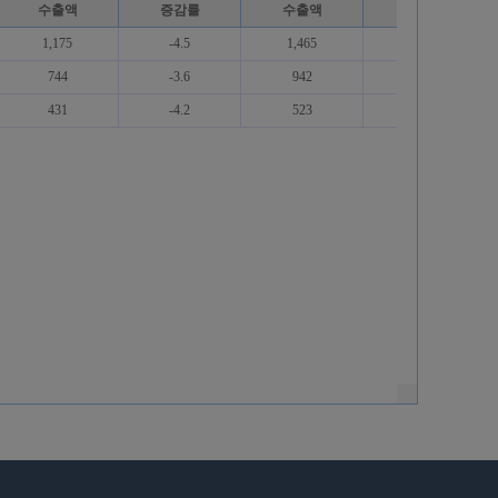
수출액
증감률
수출액
증감률
1,175
-4.5
1,465
2.4
744
-3.6
942
0.2
431
-4.2
523
9.4