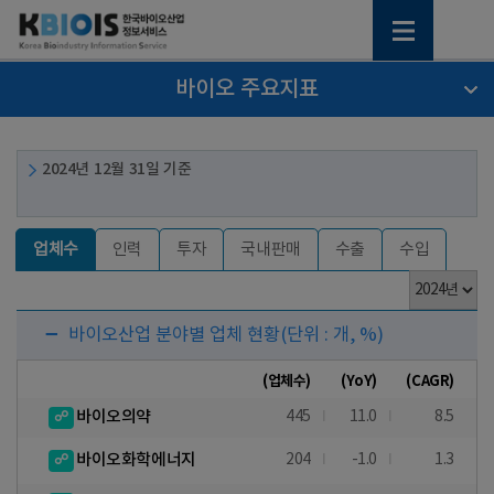
바이오 주요지표
2024년 12월 31일 기준
업체수
인력
투자
국내판매
수출
수입
바이오산업 분야별 업체 현황
(단위 : 개, %)
(업체수)
(YoY)
(CAGR)
바이오의약
445
11.0
8.5
바이오화학에너지
204
-1.0
1.3