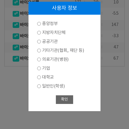
바이오식품
177
2.9
1.0
사용자 정보
바이오환경
51
-1.9
-5.5
중앙정부
바이오의료기기
166
20.3
14.7
지방자치단체
바이오장비 및 기기
55
1.9
-3.3
공공기관
바이오자원
18
-
4.7
기타기관(협회, 재단 등)
바이오서비스
135
6.3
6.7
의료기관(병원)
기업
대학교
일반인(학생)
확인