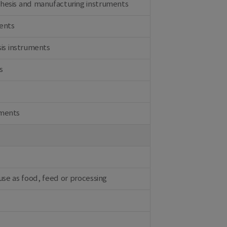
thesis and manufacturing instruments
ments
sis instruments
s
pments
use as food, feed or processing