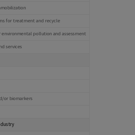
mmobilization
ms for treatment and recycle
r environmental pollution and assessment
nd services
nd/or biomarkers
ndustry