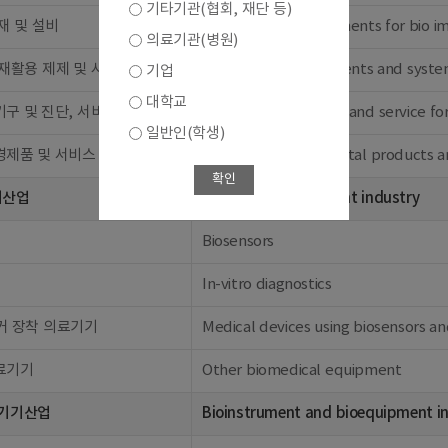
기타기관(협회, 재단 등)
재 및 설비
Materials and equipments for bio i
의료기관(병원)
재활용 제제 및 시스템
Bioenvironmental agents and syste
기업
대학교
구 및 진단, 서비스
Measuring apparatus and service fo
일반인(학생)
경제품 및 서비스
Other bioenvironmental products a
확인
기산업
Biomedical equipment industry
Biosensors
In-vitro diagnostics
커 장착 의료기기
Medical devices using biosensors a
료기기
Other biomedical equipment
 기기산업
Bioinstrument and bioequipment i