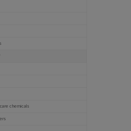
s
y
care chemicals
ers