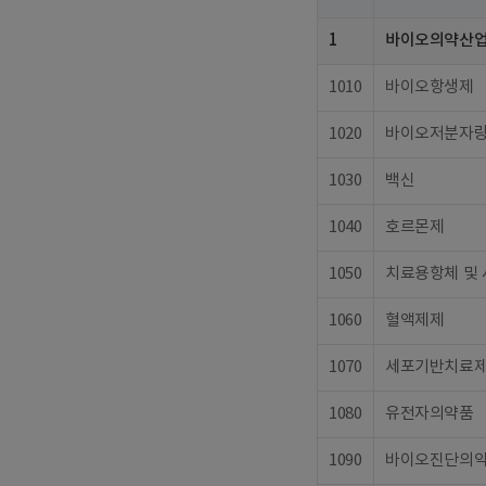
1
바이오의약산
1010
바이오항생제
1020
바이오저분자
1030
백신
1040
호르몬제
1050
치료용항체 및
1060
혈액제제
1070
세포기반치료
1080
유전자의약품
1090
바이오진단의