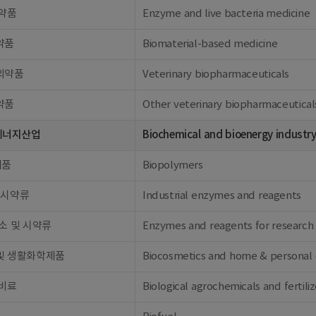
의약품
Enzyme and live bacteria medicine
약품
Biomaterial-based medicine
의약품
Veterinary biopharmaceuticals
약품
Other veterinary biopharmaceutical
에너지산업
Biochemical and bioenergy industr
제품
Biopolymers
 시약류
Industrial enzymes and reagents
소 및 시약류
Enzymes and reagents for research
및 생활화학제품
Biocosmetics and home & personal 
 비료
Biological agrochemicals and fertiliz