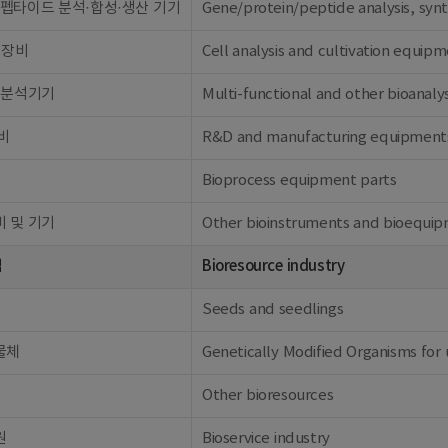
펩타이드 분석·합성·생산 기기
Gene/protein/peptide analysis, syn
 장비
Cell analysis and cultivation equip
 분석기기
Multi-functional and other bioanaly
비
R&D and manufacturing equipment
Bioprocess equipment parts
 및 기기
Other bioinstruments and bioequi
업
Bioresource industry
Seeds and seedlings
물체
Genetically Modified Organisms for 
Other bioresources
원
Bioservice industry