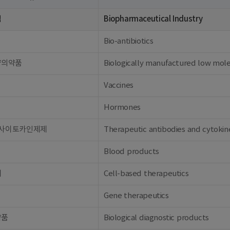
업
Biopharmaceutical Industry
Bio-antibiotics
량의약품
Biologically manufactured low mol
Vaccines
Hormones
 사이토카인제제
Therapeutic antibodies and cytokin
Blood products
제
Cell-based therapeutics
Gene therapeutics
약품
Biological diagnostic products