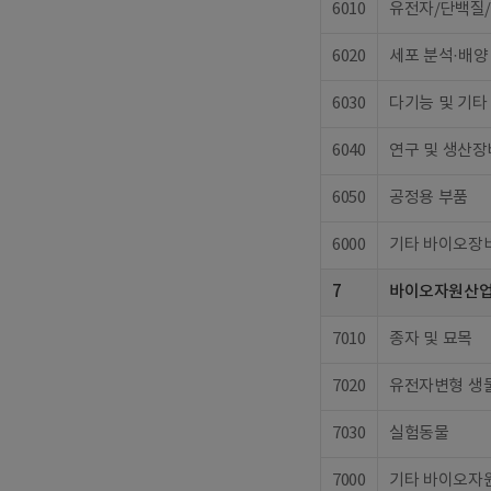
6010
유전자/단백질/
6020
세포 분석·배양
6030
다기능 및 기타
6040
연구 및 생산장
6050
공정용 부품
6000
기타 바이오장비
7
바이오자원산
7010
종자 및 묘목
7020
유전자변형 생
7030
실험동물
7000
기타 바이오자