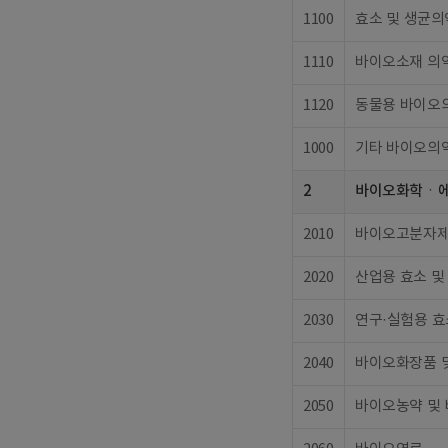
1100
효소 및 생균
1110
바이오소재 의
1120
동물용 바이오
1000
기타 바이오의
2
바이오화학ㆍ
2010
바이오고분자
2020
산업용 효소 및
2030
연구·실험용 효
2040
바이오화장품 
2050
바이오농약 및