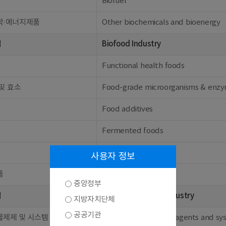
Biofuel
학·에너지제품
Other biochemicals and bioenergy
업
Biofood Industry
Functional health foods
및 효소
Food-grade microorganisms & enz
Food additives
Fermented foods
Feed additives
사용자 정보
품
Other biofoods
중앙정부
업
Bioenvironmental Industry
지방자치단체
공공기관
물제제 및 시스템
Biological treatment agents and sy