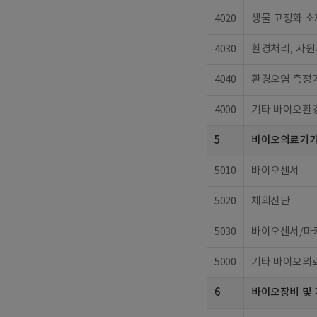
4020
생물 고정화 소
4030
환경처리, 자원
4040
환경오염 측정기
4000
기타 바이오환
5
바이오의료기
5010
바이오센서
5020
체외진단
5030
바이오센서/마
5000
기타 바이오의
6
바이오장비 및