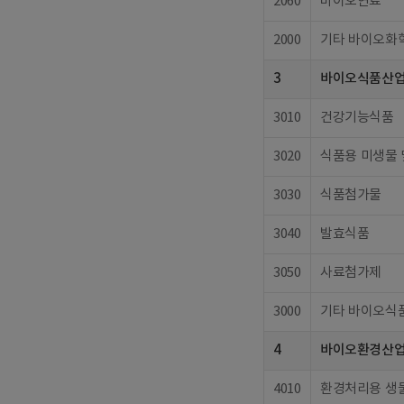
2060
바이오연료
2000
기타 바이오화
3
바이오식품산
3010
건강기능식품
3020
식품용 미생물 
3030
식품첨가물
3040
발효식품
3050
사료첨가제
3000
기타 바이오식
4
바이오환경산
4010
환경처리용 생