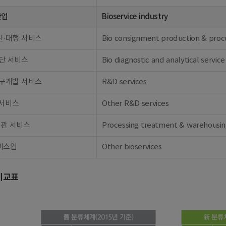
산업
Bioservice industry
산·대행 서비스
Bio consignment production & procu
단 서비스
Bio diagnostic and analytical service
연구개발 서비스
R&D services
 서비스
Other R&D services
보관 서비스
Processing treatment & warehousin
비스업
Other bioservices
비교표