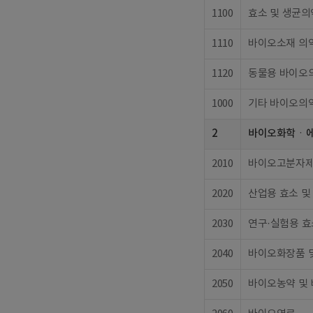
1100
효소 및 생균
1110
바이오소재 의
1120
동물용 바이오
1000
기타 바이오의
2
바이오화학ㆍ
2010
바이오고분자
2020
산업용 효소 및
2030
연구·실험용 효
2040
바이오화장품 
2050
바이오농약 및