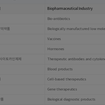
업
Biopharmaceutical Industry
Bio-antibiotics
량의약품
Biologically manufactured low mol
Vaccines
Hormones
 사이토카인제제
Therapeutic antibodies and cytokin
Blood products
제
Cell-based therapeutics
Gene therapeutics
약품
Biological diagnostic products