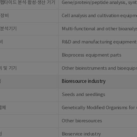
펩타이드 분석·합성·생산 기기
Gene/protein/peptide analysis, syn
 장비
Cell analysis and cultivation equip
 분석기기
Multi-functional and other bioanaly
비
R&D and manufacturing equipment
Bioprocess equipment parts
 및 기기
Other bioinstruments and bioequi
업
Bioresource industry
Seeds and seedlings
물체
Genetically Modified Organisms for 
Other bioresources
원
Bioservice industry