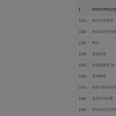
1
바이오의약산
1010
바이오항생제
1020
바이오저분자
1030
백신
1040
호르몬제
1050
치료용항체 및
1060
혈액제제
1070
세포기반치료
1080
유전자의약품
1090
바이오진단의