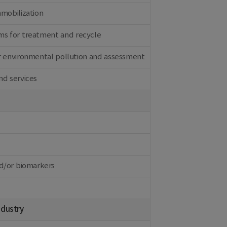
mmobilization
ms for treatment and recycle
r environmental pollution and assessment
nd services
nd/or biomarkers
ndustry