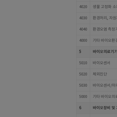
4020
생물 고정화 소
4030
환경처리, 자원
4040
환경오염 측정기
4000
기타 바이오환
5
바이오의료기
5010
바이오센서
5020
체외진단
5030
바이오센서/마
5000
기타 바이오의
6
바이오장비 및