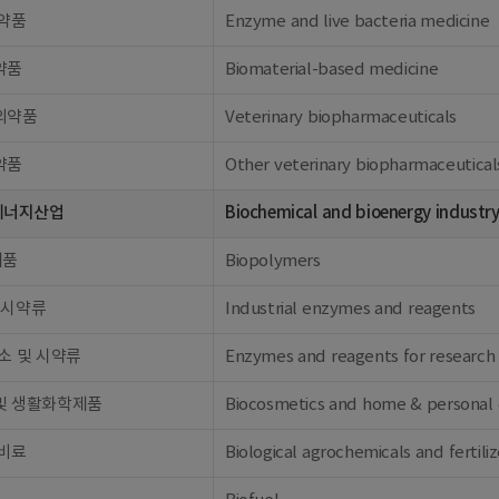
의약품
Enzyme and live bacteria medicine
약품
Biomaterial-based medicine
의약품
Veterinary biopharmaceuticals
약품
Other veterinary biopharmaceutical
에너지산업
Biochemical and bioenergy industr
제품
Biopolymers
 시약류
Industrial enzymes and reagents
소 및 시약류
Enzymes and reagents for research
및 생활화학제품
Biocosmetics and home & personal 
 비료
Biological agrochemicals and fertiliz