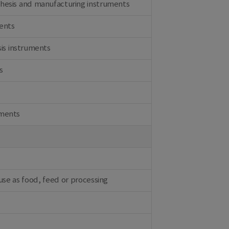
thesis and manufacturing instruments
ments
sis instruments
s
pments
use as food, feed or processing