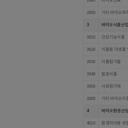
2060
바이오연료
2000
기타 바이오화
3
바이오식품산
3010
건강기능식품
3020
식품용 미생물 
3030
식품첨가물
3040
발효식품
3050
사료첨가제
3000
기타 바이오식
4
바이오환경산
4010
환경처리용 생