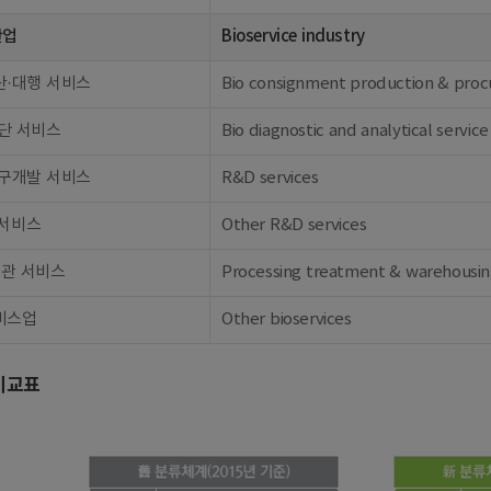
산업
Bioservice industry
산·대행 서비스
Bio consignment production & procu
단 서비스
Bio diagnostic and analytical service
연구개발 서비스
R&D services
 서비스
Other R&D services
보관 서비스
Processing treatment & warehousin
비스업
Other bioservices
비교표