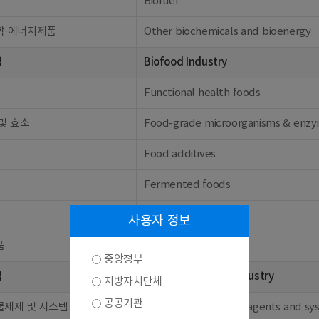
Biofuel
학·에너지제품
Other biochemicals and bioenergy
업
Biofood Industry
Functional health foods
및 효소
Food-grade microorganisms & enz
Food additives
Fermented foods
Feed additives
사용자 정보
품
Other biofoods
중앙정부
업
Bioenvironmental Industry
지방자치단체
공공기관
물제제 및 시스템
Biological treatment agents and sy