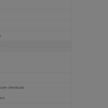
s
y
care chemicals
ers