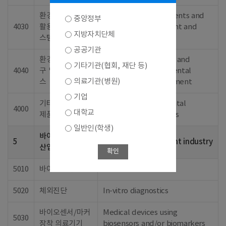
환경처리, 자원재
Bioenvironmental agents and
중앙정부
4030
활용 제제 및 시
systems for treatment and
지방자치단체
스템
recycle
공공기관
환경오염 측정기
Measuring apparatus and
기타기관(협회, 재단 등)
4040
구 및 진단, 서비
service for environmental
의료기관(병원)
스
pollution and assessment
기업
기타 바이오환경
Other bioenvironmental
4000
대학교
제품 및 서비스
products and services
일반인(학생)
바이오의료기기
5
Biomedical equipment industry
산업
확인
5010
바이오센서
Biosensors
5020
체외진단
In-vitro diagnostics
바이오센서/마커
Medical devices using
5030
장착 의료기기
biosensors and/or biomarkers