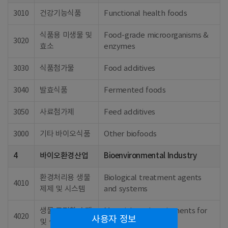
3010
건강기능식품
Functional health foods
식품용 미생물 및
Food-grade microorganisms &
3020
효소
enzymes
3030
식품첨가물
Food additives
3040
발효식품
Fermented foods
3050
사료첨가제
Feed additives
3000
기타 바이오식품
Other biofoods
4
바이오환경산업
Bioenvironmental Industry
환경처리용 생물
Biological treatment agents
4010
제제 및 시스템
and systems
생물 고정화 소재
Materials and equipments for
4020
사용자 정보
및 설비
bio immobilization