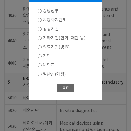
환경처리, 자원재
Bioenvironmental agents and
중앙정부
4030
활용 제제 및 시
systems for treatment and
지방자치단체
스템
recycle
공공기관
환경오염 측정기
Measuring apparatus and
기타기관(협회, 재단 등)
4040
구 및 진단, 서비
service for environmental
의료기관(병원)
스
pollution and assessment
기업
기타 바이오환경
Other bioenvironmental
4000
대학교
제품 및 서비스
products and services
일반인(학생)
바이오의료기기
5
Biomedical equipment industry
산업
확인
5010
바이오센서
Biosensors
5020
체외진단
In-vitro diagnostics
바이오센서/마커
Medical devices using
5030
장착 의료기기
biosensors and/or biomarkers