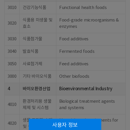
3010
건강기능식품
Functional health foods
식품용 미생물 및
Food-grade microorganisms &
3020
효소
enzymes
3030
식품첨가물
Food additives
3040
발효식품
Fermented foods
3050
사료첨가제
Feed additives
3000
기타 바이오식품
Other biofoods
4
바이오환경산업
Bioenvironmental Industry
환경처리용 생물
Biological treatment agents
4010
제제 및 시스템
and systems
생물 고정화 소재
Materials and equipments for
4020
사용자 정보
및 설비
bio immobilization