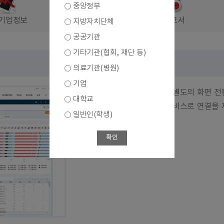
중앙정부
기업정보
결과보고서
지방자치단체
공공기관
기타기관(협회, 재단 등)
의료기관(병원)
기업
통계표와 통계차트에 대해서 별도의 화면 전
대학교
간편분석을 위한 간편분석 서비스로 연결을 
일반인(학생)
바로가기
확인