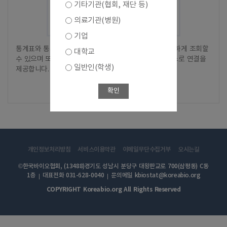
기타기관(협회, 재단 등)
의료기관(병원)
기업
통계표와 통계차트에 대해서 별도의 화면 전환없이 간단하게 조회할
대학교
수 있으며 또한, 상세한 간편분석을 위한 간편분석 서비스로 연결을
일반인(학생)
제공합니다.
바로가기
확인
개인정보처리방침
서비스이용약관
이메일무단수집거부
오시는길
©한국바이오협회, (13488)경기도 성남시 분당구 대왕판교로 700(삼평동) C동
1층
대표전화 031-628-0040
문의메일 kbiostat@koreabio.org
COPYRIGHT Koreabio.org All Rights Reserved