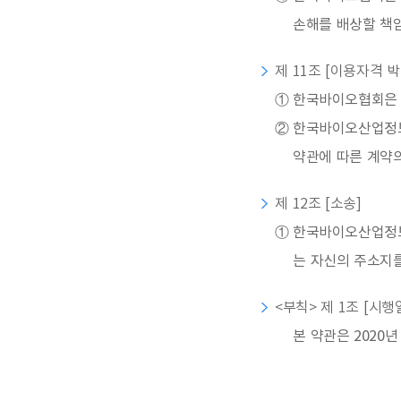
손해를 배상할 책
제 11조 [이용자격 
①
한국바이오협회은 
②
한국바이오산업정보
약관에 따른 계약
제 12조 [소송]
①
한국바이오산업정보
는 자신의 주소지를
<부칙> 제 1조 [시행
본 약관은 2020년