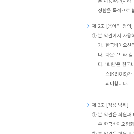
본 이용약관(이하 
정함을 목적으로 
제 2조 [용어의 정의]
①
본 약관에서 사용하
가.
한국바이오산업
나.
다운로드라 함
다.
‘회원’은 한
스(KBIOIS
의미합니다.
제 3조 [적용 범위]
①
본 약관은 회원과 
우 한국바이오협회