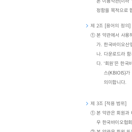
본 이용약관(이하 
정함을 목적으로 
제 2조 [용어의 정의]
①
본 약관에서 사용하
가.
한국바이오산업
나.
다운로드라 함
다.
‘회원’은 한
스(KBIOIS
의미합니다.
제 3조 [적용 범위]
①
본 약관은 회원과 
우 한국바이오협회