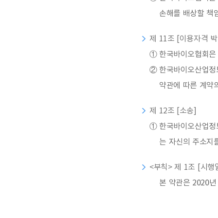
손해를 배상할 책
제 11조 [이용자격 
①
한국바이오협회은 
②
한국바이오산업정보
약관에 따른 계약
제 12조 [소송]
①
한국바이오산업정보
는 자신의 주소지를
<부칙> 제 1조 [시행
본 약관은 2020년