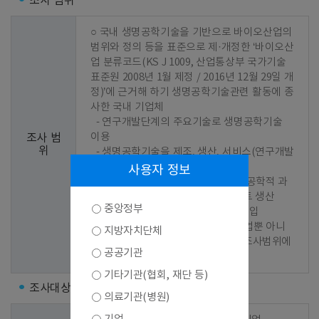
조사 범위
○ 국내 생명공학기술을 기반으로 바이오산업의 
범위와 정의 등을 표준으로 제·개정한 ‘바이오산
업 분류코드(KS J 1009, 산업통상부 국가기술
표준원 2008년 1월 제정 / 2016년 12월 29일 개
정)’에 근거해 하기 생명공학기술관련 활동에 종
사한 국내 기업체

  - 연구개발단계의 주요기술로 생명공학기술 
이용

조사 범
위
  - 생명공학기술을 제조, 생산, 서비스(연구개발
서비스 포함)과정에 이용

사용자 정보
  - 연구개발단계나 생산과정 중 생명공학적 과
정에 이용되는 기계, 장비 또는 플랜트 생산

중앙정부
  - 위의 제품을 해당국가에서 직접 수입

 ※ 위의 활동으로 매출이 발생한 기업뿐 아니
지방자치단체
라 연구개발을 추진 중인 기업 역시 조사범위에 
공공기관
포함
기타기관(협회, 재단 등)
조사대상
의료기관(병원)