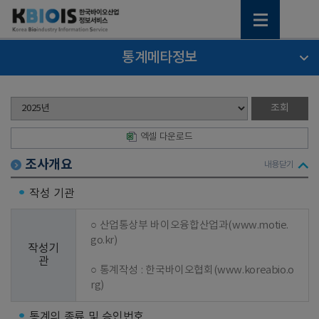
통계메타정보
엑셀 다운로드
조사개요
내용닫기
작성 기관
○ 산업통상부 바이오융합산업과(www.motie.
go.kr)

작성기
관
○ 통계작성 : 한국바이오협회(www.koreabio.o
rg)
통계의 종류 및 승인번호