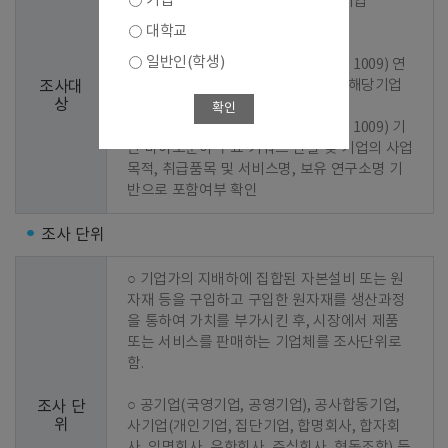
기업
○ 1차 선정 : 2023년 기준 조사결과 기업

대학교
○ 2차 선정 : 신규기업 발굴

일반인(학생)
  - 1단계 : 바이오산업 분류코드(KS J 1009) 연
계 한국표준산업분류(KSIC) 지정 및 해당기업 
조사대
상
추출

확인
  - 2단계 : 바이오산업 분류코드(KS J 1009) 기
반 바이오분야 주요 키워드 선별 및 기업의 사업
목적, 취급품목 및 서비스명, 보유 연구소명 기
반으로 포함여부 확인
조사 단위
○ 기업가의 지배하에 집합된 자본설비 또는 원
자재 등을 구입하고 구입한 원자재를 생산과정
을 통하여 가치를 부가시킨 후, 시장에서 제품 
또는 서비스를 판매하는 기업체를 조사단위로 
함.

○ 공기업(국영기업, 공영기업), 공사합동기업, 
조사 단
위
사기업(개인기업, 집단기업, 합명회사, 합자회
사, 익명회사, 유한회사, 주식회사, 협동조합) 등