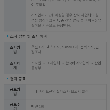
이 포함됨.

○ 사업체가 2개 이상일 경우 산하 사업체의 실
적을 합산하였으며, 총 산업 활동 중 바이오산업 
실적을 기준으로 응답받음.
조사 방법 및 조사 체계
우편조사, 팩스조사, e-mail조사, 전화조사, 면
조사방
법
접조사
조사원 → 조사업체 → 한국바이오협회 → 산업
조사체
계
통상부
결과 공표
공표방
국내 바이오산업 실태조사 보고서 발간
법
공표주
매년 1회
기