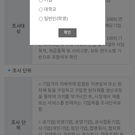
기업
○ 1차 선정 : 2023년 기준 조사결과 기업

대학교
○ 2차 선정 : 신규기업 발굴

일반인(학생)
  - 1단계 : 바이오산업 분류코드(KS J 1009) 연
계 한국표준산업분류(KSIC) 지정 및 해당기업 
조사대
상
추출

확인
  - 2단계 : 바이오산업 분류코드(KS J 1009) 기
반 바이오분야 주요 키워드 선별 및 기업의 사업
목적, 취급품목 및 서비스명, 보유 연구소명 기
반으로 포함여부 확인
조사 단위
○ 기업가의 지배하에 집합된 자본설비 또는 원
자재 등을 구입하고 구입한 원자재를 생산과정
을 통하여 가치를 부가시킨 후, 시장에서 제품 
또는 서비스를 판매하는 기업체를 조사단위로 
함.

○ 공기업(국영기업, 공영기업), 공사합동기업, 
조사 단
위
사기업(개인기업, 집단기업, 합명회사, 합자회
사, 익명회사, 유한회사, 주식회사, 협동조합) 등