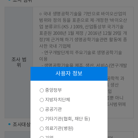
조사 범위
○ 국내 생명공학기술을 기반으로 바이오산업의 
범위와 정의 등을 표준으로 제·개정한 ‘바이오산
업 분류코드(KS J 1009, 산업통상부 국가기술
표준원 2008년 1월 제정 / 2016년 12월 29일 개
정)’에 근거해 하기 생명공학기술관련 활동에 종
사한 국내 기업체

  - 연구개발단계의 주요기술로 생명공학기술 
이용

조사 범
위
  - 생명공학기술을 제조, 생산, 서비스(연구개발
서비스 포함)과정에 이용

사용자 정보
  - 연구개발단계나 생산과정 중 생명공학적 과
정에 이용되는 기계, 장비 또는 플랜트 생산

중앙정부
  - 위의 제품을 해당국가에서 직접 수입

 ※ 위의 활동으로 매출이 발생한 기업뿐 아니
지방자치단체
라 연구개발을 추진 중인 기업 역시 조사범위에 
공공기관
포함
기타기관(협회, 재단 등)
조사대상
의료기관(병원)