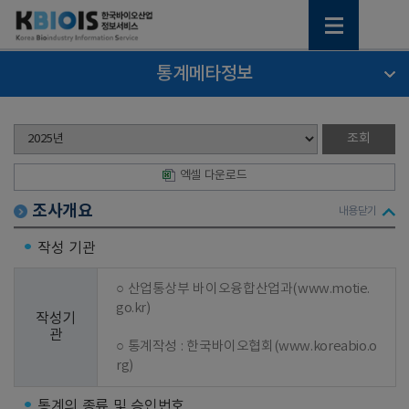
통계메타정보
엑셀 다운로드
조사개요
내용닫기
작성 기관
○ 산업통상부 바이오융합산업과(www.motie.
go.kr)

작성기
관
○ 통계작성 : 한국바이오협회(www.koreabio.o
rg)
통계의 종류 및 승인번호