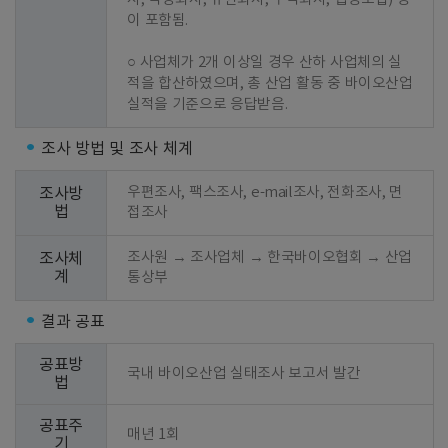
이 포함됨.

○ 사업체가 2개 이상일 경우 산하 사업체의 실
적을 합산하였으며, 총 산업 활동 중 바이오산업 
실적을 기준으로 응답받음.
조사 방법 및 조사 체계
우편조사, 팩스조사, e-mail조사, 전화조사, 면
조사방
법
접조사
조사원 → 조사업체 → 한국바이오협회 → 산업
조사체
계
통상부
결과 공표
공표방
국내 바이오산업 실태조사 보고서 발간
법
공표주
매년 1회
기