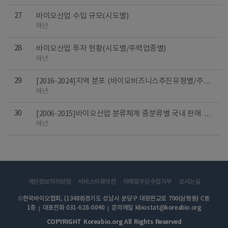
27
바이오산업 수입 규모(시도별)
매년
28
바이오산업 투자 현황(시도별/주력업종별)
매년
29
[2016-2024]지역 분포 (바이오비즈니스추진유형별/주력
업종별)
매년
30
[2006-2015]바이오산업 분류체계 중분류별 국내 판매 및
수출 규모
매년
개인정보처리방침
서비스이용약관
이메일무단수집거부
오시는길
©한국바이오협회, (13488)경기도 성남시 분당구 대왕판교로 700(삼평동) C동
1층
대표전화 031-628-0040
문의메일 kbiostat@koreabio.org
COPYRIGHT Koreabio.org All Rights Reserved