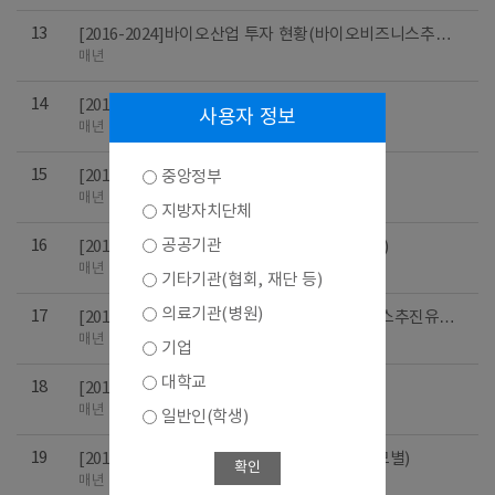
13
[2016-2024]바이오산업 투자 현황(바이오비즈니스추진
유형별)
매년
14
[2016-2024]지정업체 분포 (주력업종별)
사용자 정보
매년
15
[2016-2024]연구직 인력 현황 (종사자규모별)
중앙정부
매년
지방자치단체
공공기관
16
[2016-2024]총 종사자 규모 분포 (주력업종별)
매년
기타기관(협회, 재단 등)
의료기관(병원)
17
[2016-2024]연구직 인력 현황 (바이오비즈니스추진유형
별)
매년
기업
대학교
18
[2016-2024]설립년도 분포 (주력업종별)
매년
일반인(학생)
19
[2016-2024]바이오산업 투자 현황(종사자규모별)
확인
매년