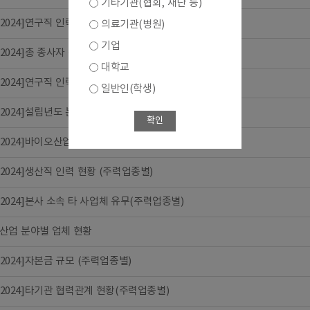
기타기관(협회, 재단 등)
6-2024]연구직 인력 현황 (종사자규모별)
의료기관(병원)
기업
6-2024]총 종사자 규모 분포 (주력업종별)
대학교
6-2024]연구직 인력 현황 (바이오비즈니스추진유형별)
일반인(학생)
6-2024]설립년도 분포 (주력업종별)
확인
6-2024]바이오산업 투자 현황(종사자규모별)
6-2024]생산직 인력 현황 (주력업종별)
6-2024]본사 소속 타 사업체 유무(주력업종별)
산업 분야별 업체 현황
6-2024]자본금 규모 (주력업종별)
6-2024]타기관 협력관계 현황(주력업종별)