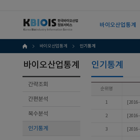
바이오산업통계
인기통계
바이오산업통계
바이오산업통계
인기통계
간략조회
순위명
간편분석
1
[201
복수분석
2
[201
인기통계
3
[201