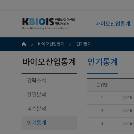
바이오산업통계
인기통계
바이오산업통계
바이오산업통계
인기통계
간략조회
순위명
간편분석
1
[201
복수분석
2
[201
인기통계
3
[201