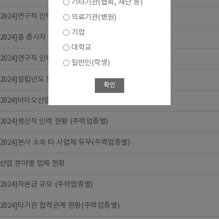
기타기관(협회, 재단 등)
6-2024]연구직 인력 현황 (종사자규모별)
의료기관(병원)
기업
6-2024]총 종사자 규모 분포 (주력업종별)
대학교
6-2024]연구직 인력 현황 (바이오비즈니스추진유형별)
일반인(학생)
6-2024]설립년도 분포 (주력업종별)
확인
6-2024]바이오산업 투자 현황(종사자규모별)
6-2024]생산직 인력 현황 (주력업종별)
6-2024]본사 소속 타 사업체 유무(주력업종별)
산업 분야별 업체 현황
6-2024]자본금 규모 (주력업종별)
6-2024]타기관 협력관계 현황(주력업종별)